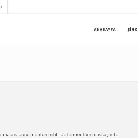
41
ANASAYFA
ŞİRK
or mauris condimentum nibh, ut fermentum massa justo