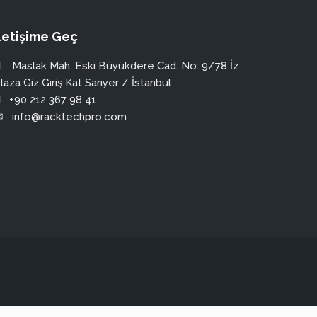
İletişime Geç
Maslak Mah. Eski Büyükdere Cad. No: 9/78 İz
laza Giz Giriş Kat Sarıyer / İstanbul
+90 212 367 98 41
info@racktechpro.com