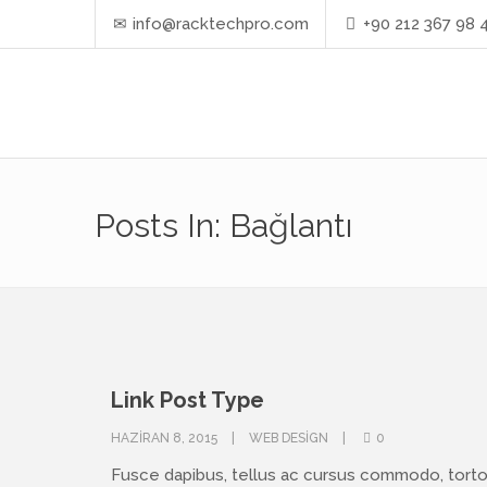
info@racktechpro.com
+90 212 367 98 
Posts In: Bağlantı
Link Post Type
HAZIRAN 8, 2015
WEB DESIGN
0
Fusce dapibus, tellus ac cursus commodo, tort